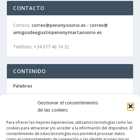
CONTACTO
Correos:
correo@penonyosorio.es
/
correo@
amigosdeagustinpenonymartaosor
io.es
Teléfono: +34 677 40 74 32
CONTENIDO
Palabras
Artículos / Recortes de prensa
Gestionar el consentimiento
de las cookies
Libros
Para ofrecer las mejores experiencias, utilizamos tecnologías como las
cookies para almacenar y/o acceder a la información del dispositivo. El
La Maleta de Penón
consentimiento de estas tecnologías nos permitirá procesar datos
como el comportamiento de navegación o las identificaciones únicas