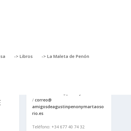
nsa
-> Libros
-> La Maleta de Penón
CONTACTO
Correos:
correo@penonyosorio.es
E
/
correo@
amigosdeagustinpenonymartaoso
r
io.es
Teléfono: +34 677 40 74 32