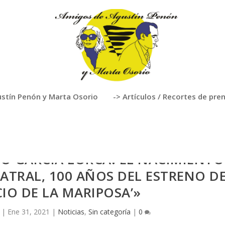
stín Penón y Marta Osorio
-> Artículos / Recortes de pre
O GARCÍA LORCA: EL NACIMIENTO
ATRAL, 100 AÑOS DEL ESTRENO D
CIO DE LA MARIPOSA’»
|
Ene 31, 2021
|
Noticias
,
Sin categoría
|
0