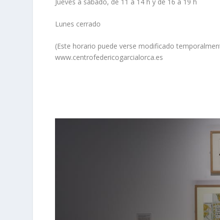
Jueves a sábado, de 11 a 14 h y de 16 a 19 h
Lunes cerrado
(Este horario puede verse modificado temporalmente 
www.centrofedericogarcialorca.es