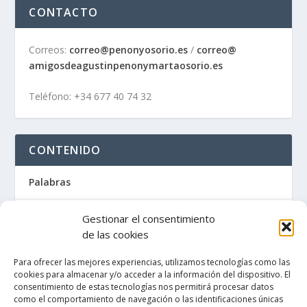
CONTACTO
Correos:
correo@penonyosorio.es
/
correo@
amigosdeagustinpenonymartaosor
io.es
Teléfono: +34 677 40 74 32
CONTENIDO
Palabras
Artículos / Recortes de prensa
Gestionar el consentimiento
de las cookies
Libros
Para ofrecer las mejores experiencias, utilizamos tecnologías como las
cookies para almacenar y/o acceder a la información del dispositivo. El
La Maleta de Penón
consentimiento de estas tecnologías nos permitirá procesar datos
como el comportamiento de navegación o las identificaciones únicas