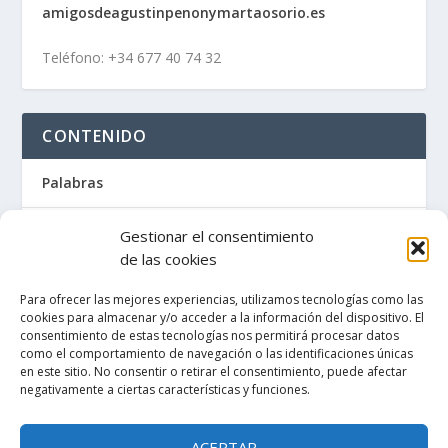
amigosdeagustinpenonymartaosor
io.es
Teléfono: +34 677 40 74 32
CONTENIDO
Palabras
Artículos / Recortes de prensa
Gestionar el consentimiento
de las cookies
Libros
Para ofrecer las mejores experiencias, utilizamos tecnologías como las
cookies para almacenar y/o acceder a la información del dispositivo. El
La Maleta de Penón
consentimiento de estas tecnologías nos permitirá procesar datos
como el comportamiento de navegación o las identificaciones únicas
en este sitio. No consentir o retirar el consentimiento, puede afectar
Tienda de libros
negativamente a ciertas características y funciones.
Política de cookies (UE)
ACEPTAR