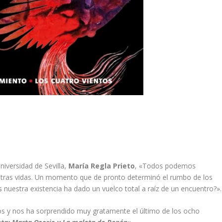
niversidad de Sevilla,
María Regla Prieto
, «Todos podemos
estras vidas. Un momento que de pronto determinó el rumbo de los
nuestra existencia ha dado un vuelco total a raíz de un encuentro?».
tros y nos ha sorprendido muy gratamente el último de los ocho