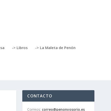
nsa
-> Libros
-> La Maleta de Penón
CONTACTO
Correos:
correo@penonyosorio.es