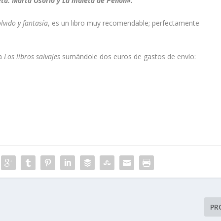
ta: Marta Osorio y La maleta de Penón».
lvido y fantasía
, es un libro muy recomendable; perfectamente
 a
Los libros salvajes
sumándole dos euros de gastos de envío:
PR