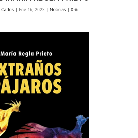
 Carlos
|
Ene 16, 2023
|
Noticias
|
0