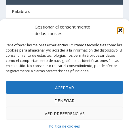
Palabras
Artículos / Recortes de prensa
Gestionar el consentimiento
de las cookies
Libros
Para ofrecer las mejores experiencias, utilizamos tecnologías como las
cookies para almacenar y/o acceder a la información del dispositivo. El
La Maleta de Penón
consentimiento de estas tecnologías nos permitirá procesar datos
como el comportamiento de navegación o las identificaciones únicas
en este sitio. No consentir o retirar el consentimiento, puede afectar
Tienda de libros
negativamente a ciertas características y funciones.
Política de cookies (UE)
ACEPTAR
Emilio Prados. Una Visión de la Totalidad
DENEGAR
VER PREFERENCIAS
Diseñado por
| Desarrollado por
Elegant Themes
WordPress
Política de cookies