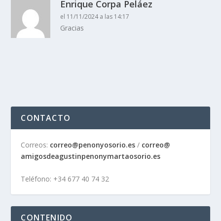
Enrique Corpa Peláez
el 11/11/2024 a las 14:17
Gracias
CONTACTO
Correos:
correo@penonyosorio.es
/
correo@
amigosdeagustinpenonymartaosor
io.es
Teléfono: +34 677 40 74 32
CONTENIDO